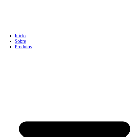
Ir
para
o
conteúdo
Início
Sobre
Produtos