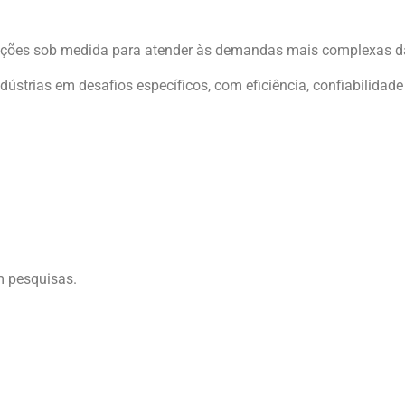
ções sob medida para atender às demandas mais complexas da e
strias em desafios específicos, com eficiência, confiabilidade 
olher a Zilocchi
m pesquisas.