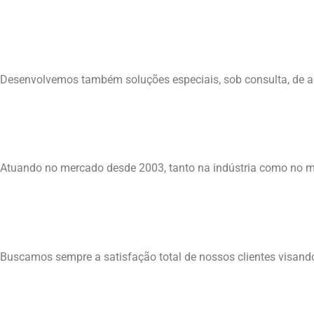
03
Criatividade & Profissionali
Desenvolvemos também soluções especiais, sob consulta, de 
04
Bom Relacionamento
Atuando no mercado desde 2003, tanto na indústria como no m
05
100% de Satisfação
Buscamos sempre a satisfação total de nossos clientes visand