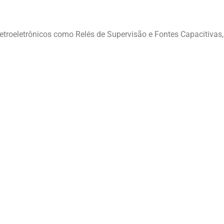
ções Técnicas para Sua Emp
etroeletrônicos como Relés de Supervisão e Fontes Capacitivas, 