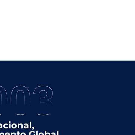
003
cional,
ento Global