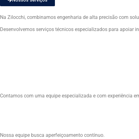
Nossos serviços
Na Zilocchi, combinamos engenharia de alta precisão com solu
Desenvolvemos serviços técnicos especializados para apoiar indú
Por quê trabalhar conosco
5 Principais motivos para esc
01
Experiência de Mercado
Contamos com uma equipe especializada e com experiência e
02
Time Capacitado
Nossa equipe busca aperfeiçoamento contínuo.