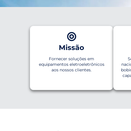
Soluções Inteligentes em
para o Setor de Energia
Missão
Há mais de 20 anos desenvolvendo tecnologia nac
segurança e performance.
Fornecer soluções em
S
equipamentos eletroeletrônicos
naci
aos nossos clientes.
bobi
Conheça nossos Produtos
capa