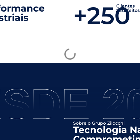
+250
rformance
Clientes
Satisfeitos
triais
SDE 2
Sobre o Grupo Zilocchi
Tecnologia Na
Comprometim