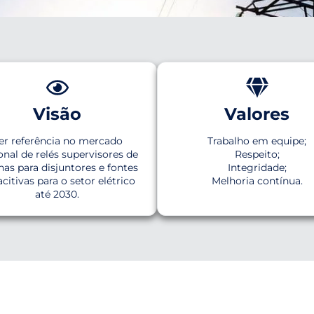
 Eletrônica
Visão
Valores
ional com excelência,
er referência no mercado
Trabalho em equipe;
onal de relés supervisores de
Respeito;
nas para disjuntores e fontes
Integridade;
citivas para o setor elétrico
Melhoria contínua.
até 2030.