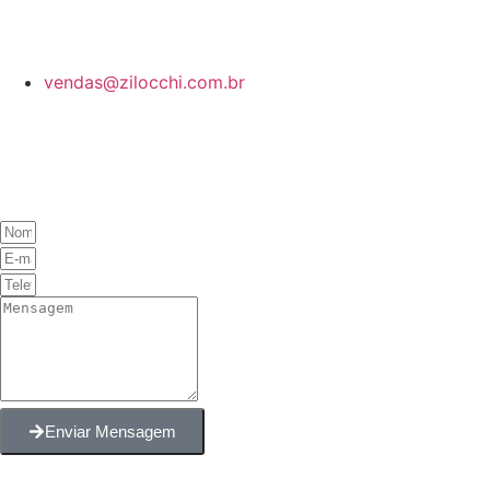
E-mail
vendas@zilocchi.com.br
DESDE 2003
Fale Conosco
Enviar Mensagem