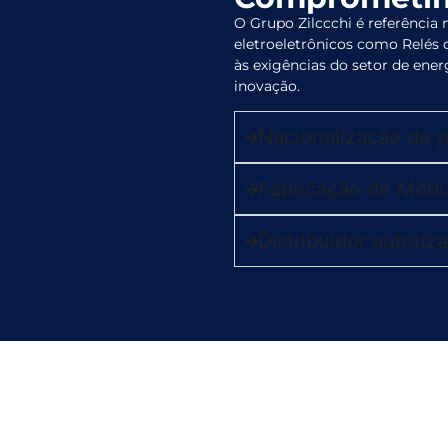
O Grupo Zilccchi é referência
eletroeletrônicos como Relés 
às exigências do setor de energ
inovação.
Nacionalização de p
Fabricação de Módu
Distribuidor autori
as e Indústrias