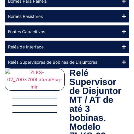
Bornes Para Painéis
Bornes Resistores
Fontes Capacitivas
Relés de Interface
Relés Supervisores de Bobinas de Disjuntores
Relé
Supervisor
de Disjuntor
MT / AT de
até 3
bobinas.
Modelo