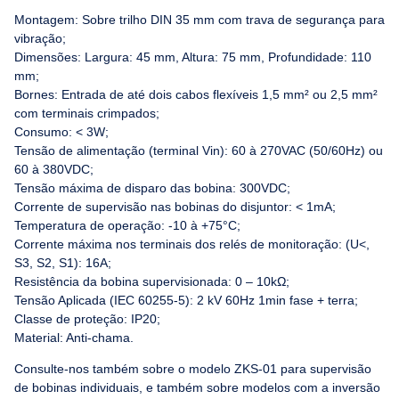
Montagem: Sobre trilho DIN 35 mm com trava de segurança para
vibração;
Dimensões: Largura: 45 mm, Altura: 75 mm, Profundidade: 110
mm;
Bornes: Entrada de até dois cabos flexíveis 1,5 mm² ou 2,5 mm²
com terminais crimpados;
Consumo: < 3W;
Tensão de alimentação (terminal Vin): 60 à 270VAC (50/60Hz) ou
60 à 380VDC;
Tensão máxima de disparo das bobina: 300VDC;
Corrente de supervisão nas bobinas do disjuntor: < 1mA;
Temperatura de operação: -10 à +75°C;
Corrente máxima nos terminais dos relés de monitoração: (U<,
S3, S2, S1): 16A;
Resistência da bobina supervisionada: 0 – 10kΩ;
Tensão Aplicada (IEC 60255-5): 2 kV 60Hz 1min fase + terra;
Classe de proteção: IP20;
Material: Anti-chama.
Consulte-nos também sobre o modelo ZKS-01 para supervisão
de bobinas individuais, e também sobre modelos com a inversão