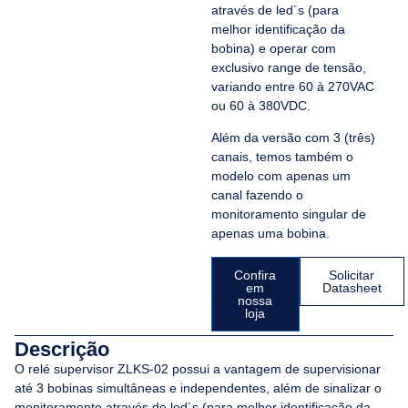
através de led´s (para
melhor identificação da
bobina) e operar com
exclusivo range de tensão,
variando entre 60 à 270VAC
ou 60 à 380VDC.
Além da versão com 3 (três)
canais, temos também o
modelo com apenas um
canal fazendo o
monitoramento singular de
apenas uma bobina.
Confira
Solicitar
em
Datasheet
nossa
loja
Descrição
O relé supervisor ZLKS-02 possui a vantagem de supervisionar
até 3 bobinas simultâneas e independentes, além de sinalizar o
monitoramento através de led´s (para melhor identificação da