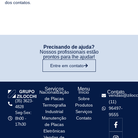
dos contatos.
Precisando de ajuda?
Nossos profissionais estão
prontos para lhe ajudar!
Entre em contato
Serviços
Menu
Contato
Nacionalização
Início
vendas@zilocc
de Placas
Sobre
(35) 3623-
(11)
Termografia
Produtos
4828
96497-
Industrial
Serviços
Seg-Sex:
9555
Manutenção
Contato
8h00 -
17h30
de Placas
Eletrônicas
Vendas de