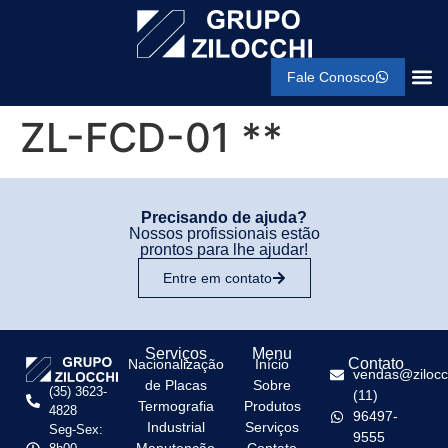
Fale Conosco
ZL-FCD-01 **
Precisando de ajuda?
Nossos profissionais estão
prontos para lhe ajudar!
Entre em contato
Serviços
Menu
Contato
Nacionalização
Início
vendas@zilocc
de Placas
Sobre
(35) 3623-
(11)
Termografia
Produtos
4828
96497-
Industrial
Serviços
Seg-Sex:
9555