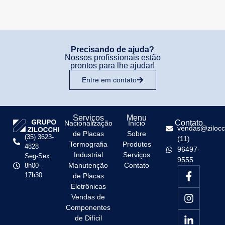
Precisando de ajuda?
Nossos profissionais estão
prontos para lhe ajudar!
Entre em contato
Serviços
Menu
Contato
Nacionalização
Início
vendas@zilocc
de Placas
Sobre
(35) 3623-
(11)
Termografia
Produtos
4828
96497-
Industrial
Serviços
Seg-Sex:
9555
Manutenção
Contato
8h00 -
17h30
de Placas
Eletrônicas
Vendas de
Componentes
de Difícil