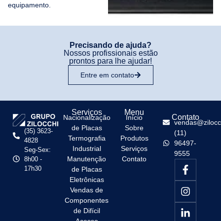
equipamento.
Precisando de ajuda?
Nossos profissionais estão
prontos para lhe ajudar!
Entre em contato
Serviços
Menu
Contato
Nacionalização
Início
vendas@zilocc
de Placas
Sobre
(35) 3623-
(11)
Termografia
Produtos
4828
96497-
Industrial
Serviços
Seg-Sex:
9555
Manutenção
Contato
8h00 -
17h30
de Placas
Eletrônicas
Vendas de
Componentes
de Difícil
Acesso