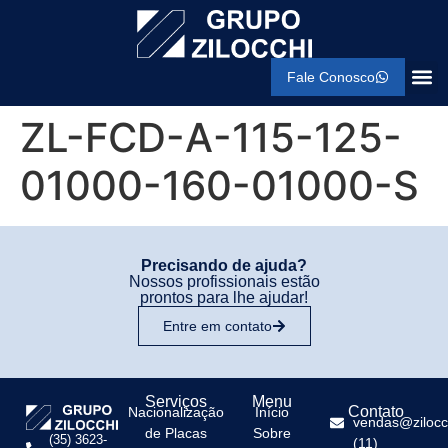
Fale Conosco
ZL-FCD-A-115-125-
01000-160-01000-S
Precisando de ajuda?
Nossos profissionais estão
prontos para lhe ajudar!
Entre em contato
Serviços
Menu
Contato
Nacionalização
Início
vendas@zilocc
de Placas
Sobre
(35) 3623-
(11)