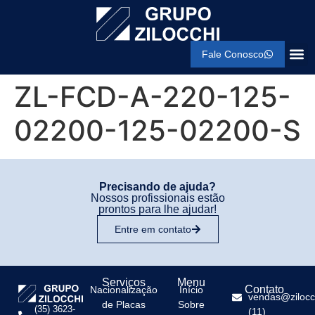
Fale Conosco
ZL-FCD-A-220-125-
02200-125-02200-S
Precisando de ajuda?
Nossos profissionais estão
prontos para lhe ajudar!
Entre em contato
Serviços
Menu
Contato
Nacionalização
Início
vendas@zilocc
de Placas
Sobre
(35) 3623-
(11)