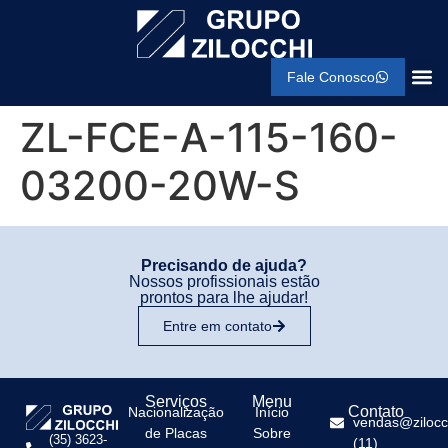
Fale Conosco
ZL-FCE-A-115-160-
03200-20W-S
Precisando de ajuda?
Nossos profissionais estão
prontos para lhe ajudar!
Entre em contato
Serviços
Menu
Contato
Nacionalização
Início
vendas@zilocc
de Placas
Sobre
(35) 3623-
(11)