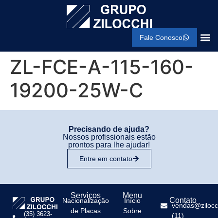
Fale Conosco
ZL-FCE-A-115-160-
19200-25W-C
Precisando de ajuda?
Nossos profissionais estão
prontos para lhe ajudar!
Entre em contato
Serviços
Menu
Contato
Nacionalização
Início
vendas@zilocc
de Placas
Sobre
(35) 3623-
(11)