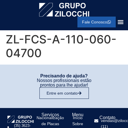
Fale Conosco
ZL-FCS-A-110-060-
04700
Precisando de ajuda?
Nossos profissionais estão
prontos para lhe ajudar!
Entre em contato
Serviços
Menu
Contato
Nacionalização
Início
vendas@zilocc
de Placas
Sobre
(35) 3623-
(11)