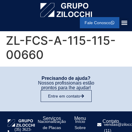
Fale Conosco
ZL-FCS-A-115-115-
00660
Precisando de ajuda?
Nossos profissionais estão
prontos para lhe ajudar!
Entre em contato
Serviços
Menu
Contato
Nacionalização
Início
vendas@zilocc
de Placas
Sobre
(35) 3623-
(11)