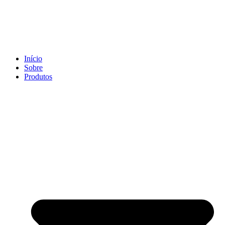
Ir
para
o
conteúdo
Início
Sobre
Produtos