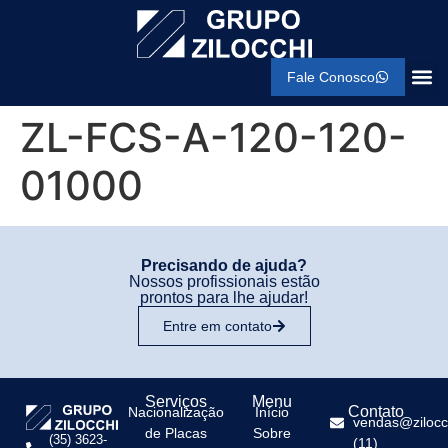
Fale Conosco
ZL-FCS-A-120-120-
01000
Precisando de ajuda?
Nossos profissionais estão
prontos para lhe ajudar!
Entre em contato
Serviços
Menu
Contato
Nacionalização
Início
vendas@zilocc
de Placas
Sobre
(35) 3623-
(11)