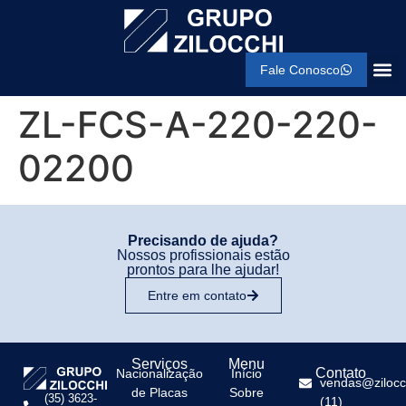
Fale Conosco
ZL-FCS-A-220-220-
02200
Precisando de ajuda?
Nossos profissionais estão
prontos para lhe ajudar!
Entre em contato
Serviços
Menu
Contato
Nacionalização
Início
vendas@zilocc
de Placas
Sobre
(35) 3623-
(11)