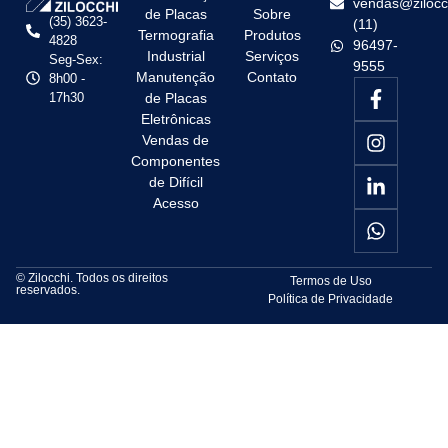
vendas@zilocc
de Placas
Sobre
(35) 3623-
(11)
Termografia
Produtos
4828
96497-
Industrial
Serviços
Seg-Sex:
9555
Manutenção
Contato
8h00 -
17h30
de Placas
Eletrônicas
Vendas de
Componentes
de Difícil
Acesso
© Zilocchi. Todos os direitos
Termos de Uso
reservados.
Política de Privacidade