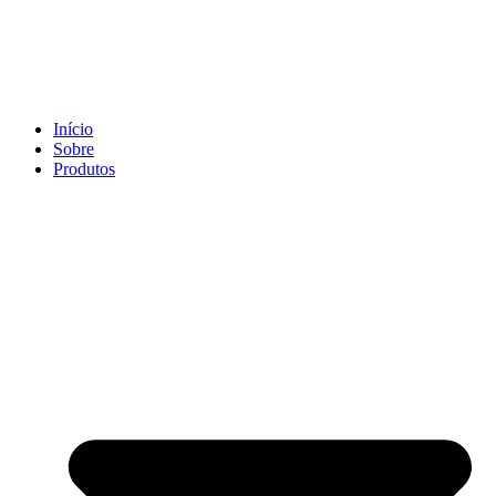
Ir
para
o
conteúdo
Início
Sobre
Produtos